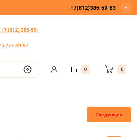
+7(812)385-59-83
:
+7 (812) 385-59-
1) 777-49-97
0
0
Следующий